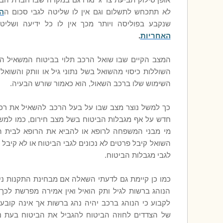
אופן סילוק תביעת צד ג' נגדו גם במקרה שבו חברת הב
לא תתכחש לתשלום וגם אין לו שליטה לגבי סכום ה
ה
שנקבע בפוליסה ויותר מכך אין לו כל ידיעה ושליטה
האחריות
.
המצב הקיים שבו שואל הרכב תלוי בביטוח המשאיל הע
השוללות כיסוי מהשואל בשל נתוני גיל או וותק והשואל 
השימוש שלו ברכב השאול, הוא כאמור שורש הבעיה.
כך למשל נוצר מצב שבו על בעל הרכב להשאיל את רכבו
חדש על אף מגבלות הביטוח בשל מצב חירום, כמו למש
מי מבני המשפחה לרופא או להביא את הרופא לבית 
השואל קיבל פרטים לא נכונים לגבי הביטוח או לא קיבל 
לגבי מגבלות הביטוח.
כמו כן קיימת גם לדעתי השאלה אם מבחינת התקנות נית
הנוהג ברשות לגיל ותק הואיל ואין אמירה מפרשת ל
לקבוע כי הנוהג ברכב יהיה נהג ברשות אך אינה קוב
של הצדדים לחוזה הביטוח להגביל את הביטוח בעת נ