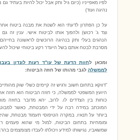
לפיו מאפייניו (כיום גיל ותק אבל יכול להיות בעתיד גם נ
נהיגה ועוד)
על כן הפתרון לדעתי הוא לשנות את מבנה ביטוח אחריו
וצד ג' רכוש) ולהפוך אותו לביטוח אישי. ענין זה גם י
הנהגים בעלי ותק בנהיגה הרוכשים לראשונה בחייהם
מסרבת לבטח אותם בשל היעדר רקע ביטוחי שיכול להעיד
ומכאן ל
חוות הדעת של עו"ד רעות לונדון בעבו
לממשלה
לגבי מהותו של חוזה הביטוח:
"דווקא בתחום חשוב ורגיש זה קיימים כשלי שוק מהותיים. 
היועץ המשפטי לממשלה, כי חוזה הביטוח הוא חוזה אחר
כוחות בין הצדדים לו. לרוב, יהא מדובר בחוזה מור
המוכתב במידה רבה על ידי המבטחת, כאשר למבוט
ביותר על תנאיו. במקרה הטיפוסי תעמוד מבטחת, שהיא
ומומחיות בתחום הביטוח, למול מי שהוא פעמים רב
שמשאביו, נגישותו למידע ויכולתו לעבדו מצומצמים בהרב