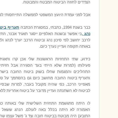
הצדדים לחוזה הביטוח המבטח והמבוטח.
אבל לפני עמדת היועץ המשפטי לממשלה התייחסותי לסו
כבר בשנת 1994, כתבתי, במסגרת הכתבה
תעריף ביטו
נהג
,
כי אפשר ובשנות האלפיים ייסגר תאגיד אבנר, התע
לרכב יחושב לפי סיכון נהג וביטוח הרכב יערך לנהג ול
באותה תקופה ועדיין נערך כיום.
כידוע, שתי התחזיות הראשונות שלי אכן קרו ותאגי
פעילותו (למרות שלא הייתי בעד הסגירה אבל חזיתי
התהליכים והמגמות שחלו בשוק ביטוח החובה בישר
ותעריף ביטוח החובה מחושב כיום גם בהסתמך על סיכו
מאפייני הרכב, כפי שהיה מקובל בעבר, למרות שבסי
לביטוח לא השתנתה ועדיין מדובר על ביטוח אחריות ללא
לו היתה מתגשמת התחזית השלישית שלי באותה כת
האמורה לא היתה בכלל באה לעולם. הנהג ששאל א
התובע) היה מבוטח בביטוח חובה וצד ג' משל עצמו שה