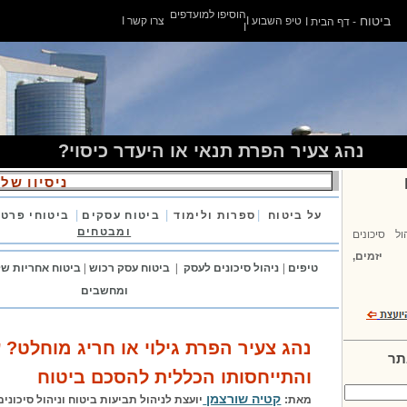
הוסיפו למועדפים
ביטוח
טיפ השבוע
I
צרו קשר
I
- דף הבית
I
I
נהג צעיר הפרת תנאי או היעדר כיסוי?
ניסיון של 
|
|
|
על ביטוח
ספרות ולימוד
ביטוח עסקים
ביטוחי פרט
ומבטחים
ול סיכונים
יזמים,
טיפים
|
ניהול סיכונים לעסק
|
ביטוח
עסק
רכוש
|
ביטוח
אחריות ש
ומחשבים
נהג צעיר הפרת גילוי או חריג מוחלט?
תר
והתייחסותו הכללית להסכם ביטוח
קטיה שורצמן
מ
את
:
יועצת ל
ניהול
תביעות ביטוח וניהול סיכוני