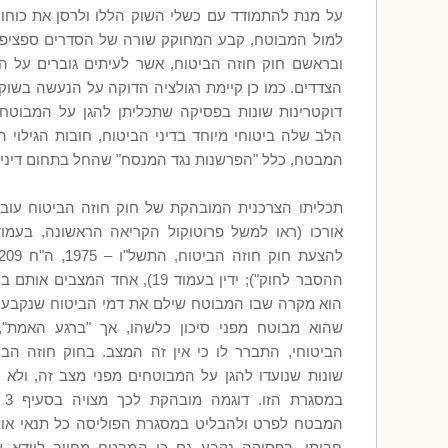
על מנת להתמודד עם כשלי השוק הללו ולרסן את כוח
למול המבוטח, קבע המחוקק שורה של הסדרים ספציפי
ובראשם חוק חוזה הביטוח, אשר לעיתים גוברים על הקב
הצדדים. כמו כן קיימת רגולציה הדוקה על הנעשה בשוק 
דוקטרינות שונות בפסיקה שתכליתן להגן על המבוטח
הלב שלה ביטוחי מיוחד בדיני הביטוח, חובות הגילוי 
המבטח, כלל "הפרשנות נגד המנסח" שהחל בתחום דיני הב
תכליתו הצרכנית המובהקת של חוק חוזה הביטוח עוב
ההסבר לחוק"); ידין בעמוד 19), אחד ה
הוא מקרה שבו המבוטח שילם את דמי הביטוח שנקבעו
שהוא מבוטח מפני סיכון כלשהו, אך "ברגע האמת",
הביטוחי, התברר לו כי אין זה המצב. בחוק חוזה הבי
שונות שנועדו להגן על המבוטחים מפני מצב זה, ולא נ
במס
המבטח לפרט ולהבליט במסגרת הפוליסה כל תנאי או 