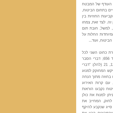
ו העודף של המבטח
ים בתחום הביטוח,
יעות החוזיות בין
זה. לצד זאת, צמחו
, למשל, חובת תום
המיוחדות החלות על
יטוח, ועוד...
רת כחוט השני לכל
אורכו (ראו למשל פרוטוקול הקריאה הראשונה, בעמוד 656; דברי הסבר
להצעת חוק חוזה הביטוח, התשל"ו – 1975, ה"ח 1209, 21 (להלן: "דברי
מצבים אותם ביקש המחוקק למנוע
 בחוזה מתוך הנחה
 עם קרות האירוע
טוח נקבעו הוראות
יתן למנות את כולן
גרת הזו. דוגמה מובהקת לכך מצויה בסעיף 3 לחוק, המחייב את
סייג שנקבע להיקף