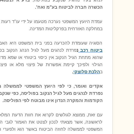
לנהג צעיר מהגיל שנקבע בפוליסה,
הכשרה חברה לביטוח בע"מ ואח'.
עמדת היועץ המשפטי נערכה מטעמו על ידי עו"ד רעות לו
במחלקה האזרחית בפרקליטות המדינה.
הסוגיה שעומדת להכרעה בפני בית המשפט היא האם 
ביטוח רכב
נ
פרדת לנהגים מעל לגיל הנהג הנקוב בפו
שהוא מתחת הגיל הנקוב אין כיסוי ביטוחי או שמא מד
הגילוי ולפיכך קיימת אפשרות של פיצוי מלא או פיצו
ב
הלכת סלוצק
י
.
אקדים ואומר, כי לפי היועץ המשפטי לממשלה מ
נפרדת לנהגים מעל לגיל הנקוב בפוליסה, כפי שנקב
הקודמות והמקרה הנדון אינו מבוטח לפי הפוליסה.
עם זאת, ממוצא לגולשים לקרוא את חוות הדעת המל
לראשונה, אשר מצאתי לנכון לצטט את האמור לגבי הת
המשפטי לממשלה לחוזה הביטוח באשר הוא ולפערי הכ