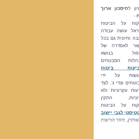
ון ל
חיסכון ארוך
ח
-
קוח על הביטוח
ראל עושה עבודה
ה וחיונית גם בכל
ור לאסדרה של
יפול בנושא
הלות המבטחים
יעות ביטוח
גשות על ידי
טחים וצדי ג'. לצד
עות עקרוניות ולא
וניות, התקין
קוח על הביטוח
טיסטי לגבי יישוב
חד), וחוזר הוראות