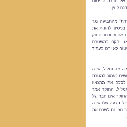
 של חברת הביטוח
נה קוזין:
רדת" מהתביעה נגד
יסיון להונות את
 את עבודתו. החוק
ז ייחקרו במשטרה
וח לא ירצו בעתיד
ה מהתמליל, אינה
ושיח כאמור למטרת
לסכם את ממצאיו
מליל, החוקר אמר
חוקר אינו חבר של
ל הצעה שלו אינה
 מכוונת לשרת את
.