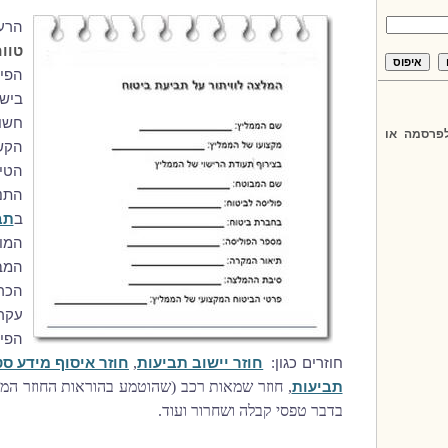
הרעי
טוו
הפי
ביש
חשוב
פרסמה או
הקש
הט
התנ
ב
תב
המו
המבו
הכר
עקר
הפי
,
חוזרים כגון:
חוזר יישוב תביעות
חוזר איסוף מידע סט
, חוזר שמאות רכב (שהוטמע בהוראות החוזר המאו
תביעות
בדבר טפסי קבלה ושחרור ועוד.