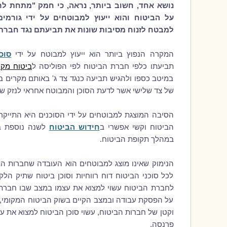
נושא אחד, חשוב ביותר, נראה, כי חמק "מתחת ל
על הביטוח והוא ייעוץ למבוטח
ים
על ידי גורמים
למבטח לזנוח מסיבות שונות את תביעת
ם
נגד חברת 
המקרה הנפוץ ביותר הוא ייעוץ למבוטח על ידי
סוכ
תביעתו כלפי חברת הביטוח לפי הפוליסה ל
ביטוח מק
במיטב כספו ולהגיש תביעה כנגד צד ג' באותם מקרים ב
של צד שלישי אשר לדעת הסוכן והמבוטח אחראי לנזק ש
הסיבה המוצגת למבוטחים על ידי הסוכנים היא התייקר
הביטוח וקשי אפשרי ב
חידוש
הביטוח
לשנה נוספת ב
במהלך תקופת הביטוח.
הנימוק שאינו מוצג למבוטחים הוא העובדה שחברות הבי
לכל סוכני הביטוח דוח רווחיות וסוכן ביטוח שתיק הלקו
לחברת הביטוח עשוי למצוא את עצמו במצב שבו חברת 
על הפסקת עבודה ובמצב הקיים בשוק הביטוח המקומי, 
וקטן של חברות הביטוח, עשוי סוכן הביטוח למצוא את ע
פרנסה.