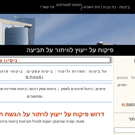
הוסיפו למועדפים
ביטוח
טיפ השבוע
I
צרו קשר
I
- דף הבית
I
I
פיקוח על ייעוץ לוויתור על תביעה
ניסיון ש
|
|
|
על ביטוח
ספרות ולימוד
ביטוח עסקים
ביטוחי פרט
ומבטחים
ול סיכונים
יזמים,
טיפים
|
ניהול סיכונים לעסק
|
ביטוח
עסק
רכוש
|
ביטוח
אחריות ש
ומחשבים
דרוש פיקוח על ייעוץ לויתור על הגשת 
תר
מאת
: קטיה שורצמן יועצת ל
נהול
תביעות ביטוח וניהול