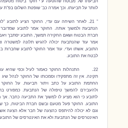
תביעתו של מבוטח שהוטעה ע"י חוקר ביטוח מטעמה
לוותר על תביעתו. וכך אמרה
כב'
שופטת השלום
בפ"ת
עד
" 21. לאחר השיחה עם עדי, החוקר הציע לתובע "ל
הנתבעת ולמשוך אותה. החוקר אמר לתובע שמדובר בנ
חברת הבטוח ושאם החקירה תמשך, התובע יסתבך ויאבד
אמר עוד שהנתבעת יכולה להגיש תלונה למשטרה וא
התובע, אשתו ועדי. עוד אמר החוקר לתובע שחברות ביט
לבטח את התובע.
22. התנהלות החוקר כאמור לעיל וכפי שהיא עול
תקינה. אין זה מתפקידו וסמכותו של החוקר לנהל שיג 
החתמת התובע על כתב ויתור תביעות. על החוקר 
ולהעבירם להמשך טיפולה של הנתבעת. כמפורט בת
לתובע כי הוא מציע לו למשוך את התביעה כחבר. אך ה
התובע. החוקר פעל מטעם ובשם חברת הביטוח, כך שכ
וגם לא יכולה להיתפס כהצעה של חבר אלא הצעה אשר
האינטרסים של הנתבעת ולא את האינטרסים של התובע