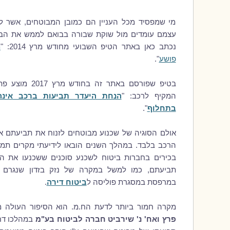
מי שמפסיד מכל העניין הם כמובן המבוטחים, אשר ל
עצמם עומדים מול שוקת שבורה בבואם לממש את הביט
נכתב כאן באתר הטיפ השבועי מחודש מרץ 2014: "
מ
פושע
".
בטיפ שפורסם באתר זה 
המקיף לרכב: "
הנחת היעדר תביעות ברכב אינה
בתחלוף
".
אולם הסוגיה של שכנוע מבוטחים לזנוח את תביעתם א
הרכב בלבד. במהלך השנים הובאו לידיעתי מקרים תמ
בכירים בחברות ביטוח לשכנע סוכנים ששכנעו את המ
תביעתם, כמו למשל במקרה של נזק בזדון שנגרם ע
במרפסת במסגרת פוליסה ל
ביטוח
דירה
.
מקרה חמור ביותר לדעת הח.מ. הוא הסיפור העולה מ
פרץ ואח' נ' שירביט חברה לביטוח בע"מ
במהלכו דח