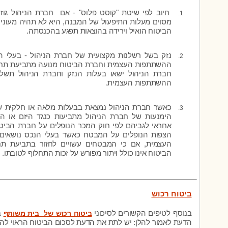
חיוב לפי שיטת "קוסט פלוס" - אם חברת הניהול גוז
מסוים מעלות התיפעול של המבנה, היא לא תהיה מעוניינ
הביטוח הואיל וירידה בהוצאות תפגע בהכנסתה.
נזק בשל רשלנות מקצועית של חברת הניהול - בעלי ה
ההשתתפות העצמית וחברת הביטוח מנועה מתביעת תח
חברת הניהול ישאו בעלות הנזק וחברת הניהול תש
ההשתתפות העצמית.
כאשר חברת הניהול נמצאת בבעלות מלאה או חלקית של
הימנעות של חברת הניהול מתביעות כנגד היזם או ה
אחראי לגביהם לפי חוק המכר הנופלים על חברת הביטו
הצפות הנופלים על המבטח כאשר בעלי הנכס נושאי
העצמית, אם כי המבטחים עשויים לחזור בתביעת תח
הביטוח אינו כולל ויתור מפורש על זכות התחלוף לטובתו.
ביטוח רכוש
בנוסף לטיפים הקשורים לסיכוני
ביטוח רכוש של בית משותף
ב
הדעת לאמור להלן:
יש לתת את הדעת לסכום הביטוח הראוי להר