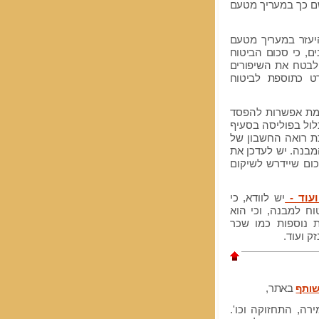
שם כך במעריך מטעם
יעזר במעריך מטעם
ים, כי סכום הביטוח
לבטח את השיפורים
ט כתוספת לביטוח
ימת אפשרות להפסד
כלול בפוליסה בסעיף
כת רואה החשבון של
מבנה. יש לעדכן את
כום שיידרש לשיקום
ועוד -
יש לוודא, כי
ח למבנה, וכי הוא
ת נוספות כמו שכר
ק ועוד.
שותף
באתר,
מירה, התחזוקה וכו'.