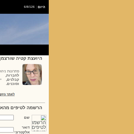
היום
:
6/8/126
היועצת קטיה שורצמן
פתרונות ניהול
לחברות, י
קבלנים, י
וסוכנים.
הרשמה לטיפים מהא
שם
דואר
אלקטרוני