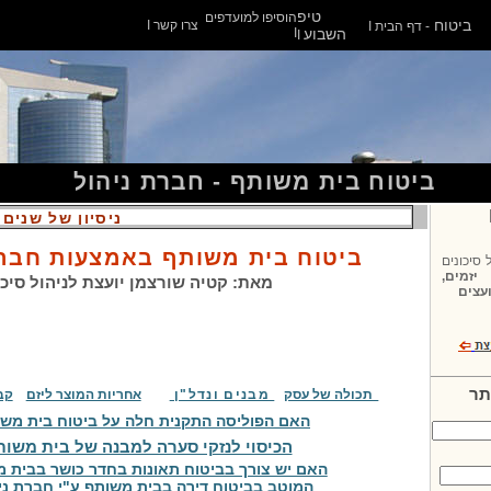
טיפ
הוסיפו למועדפים
ביטוח
צרו קשר
I
- דף הבית
I
השבוע
I
I
ביטוח בית משותף - חברת ניהול
ניסיון של שנים 
ביטוח
בית משותף באמצעות חברו
 סיכונים
זמים,
מאת: קטיה שורצמן יועצת לניהול סיכו
ועצים
תר
תכולה של עסק
מבנים ונדל"ן
אחריות המוצר ליזם
קב
האם הפוליסה התקנית חלה על ביטוח בית מש
הכיסוי לנזקי סערה למבנה של בית משות
האם יש צורך בביטוח תאונות בחדר כושר בבית 
המוטב בביטוח דירה בבית משותף ע"י חברת ני