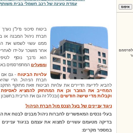
עמדת טעינה של רכב חשמלי בבית משותף
ב
יטוח סיכוני נדל"ן נערך
חברת ניהול המבנה או ב
ממנו עשוי לשמש את המ
 לפרסמם
אחר מושכר על-ידו לאחרים
ר
הוא נדבך נוסף לטיפי
ומפעלים
המתפרסמים באת
עלויות הביטוח
-
גם אם ה
חברת הניהול, הרי שהיא
להביא לידיעת הדיירים את עלויות הביטוח וזאת מתוקף התקנו
המחייב את הגזבר וכן את המתחזק להמציא לאסיפת ה
וקבלות מדי שישה חודשים
(ובכלל זה גם את הריבית בחשבון 
ניגוד עניינים של בעל הנכס מול חברת הניהול
בעלי נכסים המאפשרים לחברות ניהול מבנים לבטח את ה
בדיקה מטעמם עשויים למצוא את עצמם בניגוד עניינים 
במספר מקרים: