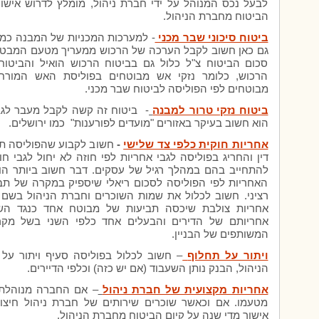
לבעל נכס המנוהל על ידי חברת ניהול, מומלץ לדרוש אישו
הביטוח מחברת הניהול.
ביטוח סיכוני שבר מכני
- למערכות המכניות של המבנה כמו מ
גם כאן חשוב לקבל הערכה של הרכוש ממעריך מטעם המבטח
סכום הביטוח צ"ל כלול גם בביטוח הרכוש הואיל והביטוח 
הרכוש, כלומר נזקי אש מבוטחים בפוליסת האש המורחב
מבוטחים לפי הפוליסה לביטוח שבר מכני.
ביטוח נזקי טרור למבנה
- ביטוח זה קשה לקבל מעבר לגבו
הוא חשוב בעיקר באזורים "מועדים לפורענות" כמו ירושלים.
אחריות חוקית כלפי צד שלישי
-
חשוב לקבוע שהפוליסה תכ
דין
והחריג בפוליסה לגבי אחריות לפי חוזה לא יחול לגבי חו
להתחייב בהם במהלך רגיל של עסקים. דבר חשוב ביותר הוא
האחריות לפי הפוליסה לסכום ריאלי שיספיק במקרה של תבי
רציני. חשוב לכלול את שמות השוכרים וחברת הניהול בשם 
אחריות צולבת שיכסה תביעות של מבוטח אחד כנגד השני
אחריותם של הדירים והבעלים אחד כלפי השני בשל מ
המשותפים של הבניין.
ויתור על תחלוף
–
חשוב לכלול בפוליסה סעיף ויתור על
הניהול, הבנק נותן השעבוד (אם יש כזה) וכלפי הדיירים.
אחריות מקצועית של חברת ניהול
–
אם החברה מנוהלת ע
מטעמו. אם וכאשר שוכרים שירותים של חברת ניהול חיצו
אישור מדי שנה על קיום הביטוח מחברת הניהול.