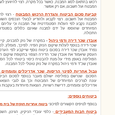
רכוש בהתאם לסוג המבנה, כאשר בכל מקרה, רצוי להיוועץ ל
המבטח ועל חשבונו, אם רק אפשר
:
קביעת סכום הביטוח והגדרת הרכוש המבוטח
- רצוי לה
המבטח ועל חשבונו. רצוי לקבוע ולהודיע לבעלי הנכסים השונ
למבנה נקבע לפי העלות הסטנדרטית של המבנה וכי עליהם 
המיוחדים שהוספו על ידם למבנה שאינם כלולים בסטנדר
התכולה.
אובדן שכר דירה ודמי ניהול
-
במקרה של נזק למבנים, קי
שכר-דירה בנוסף לעלות שיקום הנזק הפיזי. לפיכך, מומלץ, ל
נפרד אובדן שכר דירה בסכום ביטוח נוסף שייקבע לפי הער
העסק שיאמוד את אובדן שכר הדירה הצפוי בתקופת שיקום ה
הפוליסה באופן מידי על-מנת להבטיח כיסוי ביטוחי לכל הס
ואובדן שכ"ד ודמי ניהול במקרה של נזק טוטלי לכל המבנה.
גבול אחריות לפינוי הריסות, שכר אדריכלים ומומחים 
הסכום שנרשם בפוליסה ישולם מעבר בנוסף לסכום הביטו
עונה לצרכים המיוחדים של המבוטח וכך גם לגבי הוצאו
אדריכלים ומומחים, דרישת רשויות, הוצאות מיוחדות בעקבות נז
ביטוחים נוספים:
בנוסף לטיפים הקשורים לסיכוני
ביטוח אחריות חוקית של בית מ
ביטוח חבות המעבידים
- כלפי עובדי הניקיון, הגינון, הש