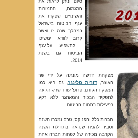
סיום וניתן לראות את
ה
מגמות,
התמורות
והשינויים שפקדו את
ענף הביטוח בישראל
במהלך שנה זו ואשר
קרוב לוודאי ימשיכו
להשפיע
על
ע
נף
הביטוח גם בשנת
2014.
מפקחת חדשה מונתה על ידי שר
האוצר,
דורית סלינגר
, גם היא כמו
המפקח הקודם, פרופ' עודד שריג הגיעה
לתפקיד הבכיר והמאתגר ללא רקע
בפעילות בתחום הביטוח.
חברות כלל והפניקס, טרם נמכרו השנה
וסביר להניח שנראה בתחילת השנה
הקרבה מכירה של לפחות חברה אחת