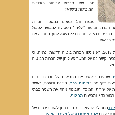
מבין שתי חברות הביטוח הגדולות
והמובילות בישראל.
מגמה של צמצום במספר חברות
ר חברת הביטוח "אליהו" הפסיקה למעשה לפעול
 הביטוח מגדל וחברת כלל מיזגה לתוך החברה את
 בריאות".
למוותר לציין, כי בשנת 2013, לא נוספו חברות ביטוח חדשות ונראה, כי
לציה יקשה גם על המשך פעילותן של חברות הביטוח
אל.
ם
שנועדה לצמצם את התביעות של חברות ביטוח
עות נזקי פח ב
ביטוח רכב
, הולכת ודועכת, כאשר
ת על שירותי המוסד ותובעות אחת את השניה בבתי
כוש צד ג' ותביעות
תחלוף
.
ים
התחילה לפעול וכבר היום ניתן לאתר פרטים של
דת זהות ב
אתר אינטרנט של משרד האוצר
.