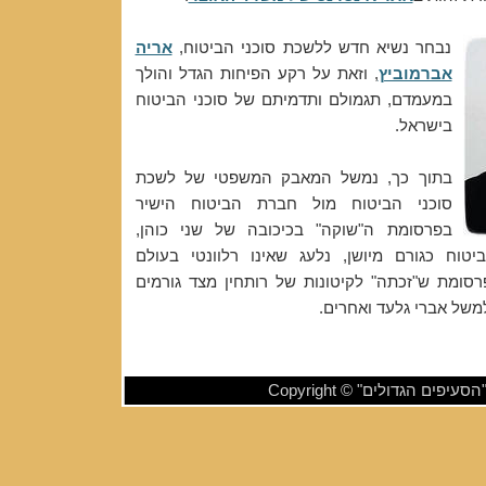
נבחר נשיא חדש ללשכת סוכני הביטוח,
אריה
אברמוביץ
, וזאת על רקע הפיחות הגדל והולך
במעמדם, תגמולם ותדמיתם של סוכני הביטוח
בישראל.
בתוך כך, נמשל המאבק המשפטי של לשכת
סוכני הביטוח מול חברת הביטוח הישיר
בפרסומת ה"שוקה" בכיכובה של שני כוהן,
טוח כגורם מיושן, נלעג שאינו רלוונטי בעולם
פרסומת ש"זכתה" לקיטונות של רותחין מצד גורמים
משל אברי גלעד ואחרים.
"הסעיפים הגדולים"
© Copyright