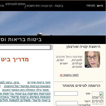
הוסיפו למועדפים
ביטוח
היום
:
טיפ השבוע
I
צרו
7/8/126
- דף הבית
I
I
ביטוח בריאות וסי
היועצת קטיה שורצמן
פתרונות ניהול סיכונים
מדריך
ביטו
לחברות, יזמים,
קבלנים, יועצים
וסוכנים.
חוזר ביטוח שיניים
טיפ - כיסוי למח
הרשמה לטיפים מהאתר
ע
השוואת הביטוח הסיעודי של הקופות
מועד גילוי המחלה הוא המועד הקובע
הכרעות הפיקוח בביטוחי בריאות וסיעו
שם
הונאות בשיווק ביטוח סיעודי בארה
ביטוח סיעודי משלים לקופות חולים
דואר
אלקטרוני