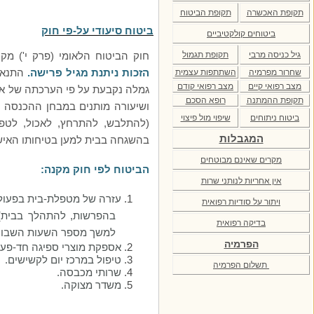
תקופת האכשרה
תקופת הביטוח
ביטוח סיעודי על-פי חוק
ביטוחים קולקטיביים
גיל כניסה מרבי
תקופת תגמול
חוק הביטוח הלאומי (פרק י') מק
הזכות ניתנת מגיל פרישה
.
התנאי 
שחרור מפרמיה
השתתפות עצמית
מצב רפואי קיים
מצב רפואי קודם
גמלה נקבעת על פי הערכתה של אח
תקופת ההמתנה
רופא הסכם
ושיעורה מותנים במבחן ההכנסה וה
ביטוח ניתוחים
שיפוי מול פיצוי
(להתלבש, להתרחץ, לאכול, לטפל
המגבלות
בהשגחה בבית למען בטיחותו האישי
מקרים שאינם מבוטחים
הביטוח לפי חוק מקנה:
אין אחריות לנותני שרות
1.
עזרה של מטפלת-בית בפעולו
ויתור על סודיות רפואית
בהפרשות, להתהלך בבית),
בדיקה רפואית
למשך מספר השעות השבועי
הפרמיה
2.
אספקת מוצרי ספיגה חד-פעמ
3.
טיפול במרכז יום לקשישים.
תשלום הפרמיה
4.
שרותי מכבסה.
5.
משדר מצוקה.