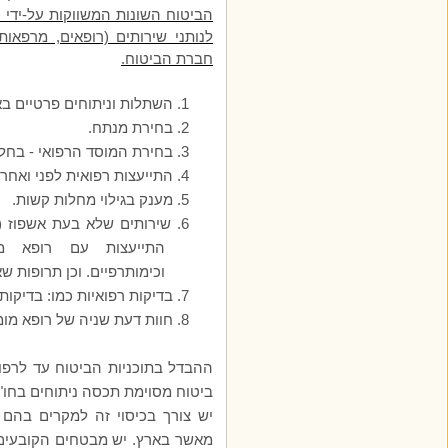
הביטוח השונות המשווקות על-ידי
לנותני שירותים (רופאים, מרפאו
חברת הביטוח.
1.
השתלות וניתוחים פרטיים באר
2.
בחירת מנתח.
3.
בחירת המוסד הרפואי - בחלק
4.
התייעצות רפואית לפני ואחרי 
5.
מענק בגילוי מחלות קשות.
6.
שירותים שלא בעת אשפוז (ש
התייעצות עם רופא מומ
וכימותרפיים. וכן תרופות ש
7.
בדיקות רפואיות כמו: בדיקות
8.
חוות דעת שניה של רופא מומחה (SECOND OPINION) לפ
ההבדל בתוכניות הביטוח
עד לרפור
ביטוח מסוימת תכסה ניתוחים בחו"
יש צורך בכיסוי זה למקרים בהם 
מאשר בארץ. יש מבטחים הקובעים 