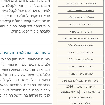
מערכת העצבים והמוח, מחלות לב 
ביטוח בריאות בישראל
מומים מולדים. התנאי לקבלת שיר
ביטוח בקופות חולים
לפיה החולה אינו יכול לקבל בישרא
או אם נשקפת לחולה סכנת אבדן ח
משלים בקופות החולים
או אם לדעת קופת החולים קיימת נ
ביטוח בחברת ביטוח
חוות דעתה של קופת החולים לווע
הכיסוי הביטוחי
לקבלת טיפול רפואי בחו"ל.
ביטוח בריאות - הכיסוי הבסיסי
השתלות וטיפול בחו"ל
ביטוח הבריאות לפי החוק אינו נו
ביטוח סיעוד הבסיסי
ביטוח הבריאות על-פי חוק למרות ה
פעולות בסיסיות
ADL
ולצרכים רבים כמו: תרופות יקר
ביטוח סיעודי קבוצתי
הבריאות, התייעצות וטיפול רפואי 
פרמית סיעוד קבוצתי
כלולים ברשימה של קופת החולים 
רפואי בחו"ל כאשר ניתן לקבל א
ביטוח תרופות בפוליסות בריאות
ברשימת המקרים והמחלות המאפשר
הרפורמה_משנת_2016
מקרים בהם קופת החולים לא אישר
בריאות מורחב
בריאות מצומצם
לנסיעה ושהיה בחו"ל של החולה ומלו
ביטוח עם ערכי פדיון
שילוב ביטוח חיים